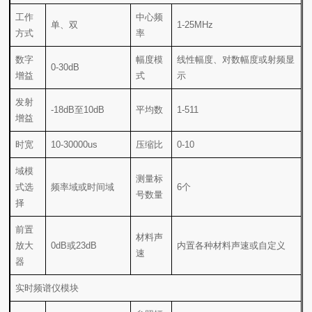
单、双
1-25MHz
方式
率
0-30dB
增益
式
示
-18dB至10dB
平均数
1-511
增益
时宽
10-30000us
压缩比
0-10
频率域或时间域
6个
号数量
择
0dB或23dB
内置各种材料声速或自定义
速
器
实时频谱仪模块