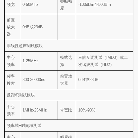
频宽
0-50MHz
-100dBm至50dBm
度
0dB或23dB
器
非线性超声测试模块
1-25MHz
频率
择
次谐波测试（HD2）
300-30000ns
0dB或23dB
搜索
大器
反褶积测试模块
1MHz-25MHz
带宽比
10%-90%
频率
频率域+时间域测试