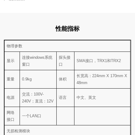
性能指标
物理参数
显示
SMA接口，TRX1和TRX2
窗口
口
重量
0.9kg
体积
48mm
电源
语言
中文、英文
240V；直流：12V
一个LAN口
接口
无损检测模块