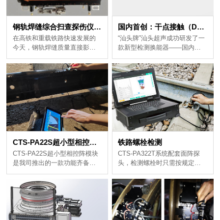
钢轨焊缝综合扫查探伤仪：智能全面守护钢轨焊缝安全
国内首创：干点接触（DPC）矩形阵列换能器
CTS-PA22S超小型相控阵模块之钢轨焊缝检测应用
铁路螺栓检测
力的技术支撑。
测方案。
选择......
息......