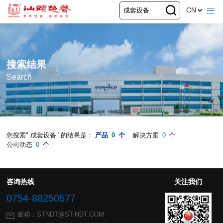
CN
搜索结果
Search
您搜索" 成套设备 "的结果是：
产品
0
个
解决方案
0
个
公司动态
0
个
咨询热线
关注我们
0754-88250577
邮箱：STNDT@ST-NDT.COM