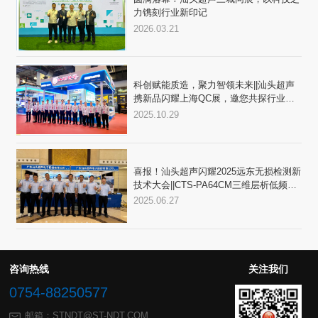
力镌刻行业新印记
2026.03.21
局
2025.10.29
2025.06.27
奖”
咨询热线
关注我们
0754-88250577
邮箱：STNDT@ST-NDT.COM